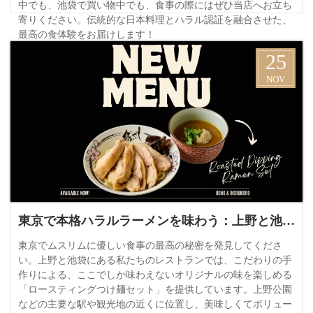
中でも、池袋で買い物中でも、食事の際にはぜひ当店へお立ち
寄りください。伝統的な日本料理とハラル認証を融合させた、
最高の食体験をお届けします！
詳細
25
NOV
東京で本格ハラルラーメンを味わう：上野と池袋のガイド
東京でムスリムに優しい食事の最高の秘密を発見してくださ
い。上野と池袋にある私たちのレストランでは、こだわりの手
作りによる、ここでしか味わえないオリジナルの味を楽しめる
「ロースティングつけ麺セット」を提供しています。上野公園
などの主要な駅や観光地の近くに位置し、美味しくてボリュー