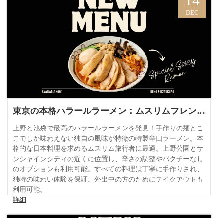
14
DEC
東京の本格ハラールラーメン：ムスリムフレンドリーな料理の旅
上野と池袋で最高のハラールラーメンを発見！手作りの麺とこ
こでしか味わえない独自の風味が特徴の特製辛口ラーメン。本
格的な日本料理を求めるムスリム旅行者に最適。上野公園とサ
ンシャインシティの近くに位置し、辛さの調整やパクチーなし
のオプションも利用可能。すべての料理は丁寧に手作りされ、
独特の味わい体験を保証。外出中の方のためにテイクアウトも
利用可能。
詳細