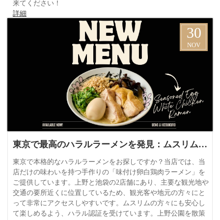
来てください！
詳細
30
NOV
東京で最高のハラルラーメンを発見：ムスリムフレンドリーな食体験
東京で本格的なハラルラーメンをお探しですか？当店では、当
店だけの味わいを持つ手作りの「味付け卵白鶏肉ラーメン」を
ご提供しています。上野と池袋の2店舗にあり、主要な観光地や
交通の要所近くに位置しているため、観光客や地元の方々にと
って非常にアクセスしやすいです。ムスリムの方々にも安心し
て楽しめるよう、ハラル認証を受けています。上野公園を散策