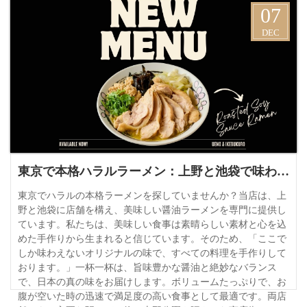
07
DEC
東京で本格ハラルラーメン：上野と池袋で味わう手作り醤油ラーメン
東京でハラルの本格ラーメンを探していませんか？当店は、上
野と池袋に店舗を構え、美味しい醤油ラーメンを専門に提供し
ています。私たちは、美味しい食事は素晴らしい素材と心を込
めた手作りから生まれると信じています。そのため、「ここで
しか味わえないオリジナルの味で、すべての料理を手作りして
おります。」一杯一杯は、旨味豊かな醤油と絶妙なバランス
で、日本の真の味をお届けします。ボリュームたっぷりで、お
腹が空いた時の迅速で満足度の高い食事として最適です。両店