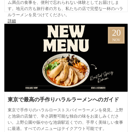
ム満点の食事を、便利で忘れられない体験としてお届けしま
す。地元の方も旅行者の方も、私たちの店で完璧な一杯のハラ
ルラーメンを見つけてください。
詳細
20
NOV
東京で最高の手作りハラルラーメンへのガイド
東京で手作りのハラルローストスパイーラーメンを発見。上野
と池袋の店舗で、辛さ調整可能な独自の味をお楽しみくださ
い。上野公園や賑やかな池袋駅近くでの、手早く美味しい食事
に最適。すべてのメニューはテイクアウト可能です。