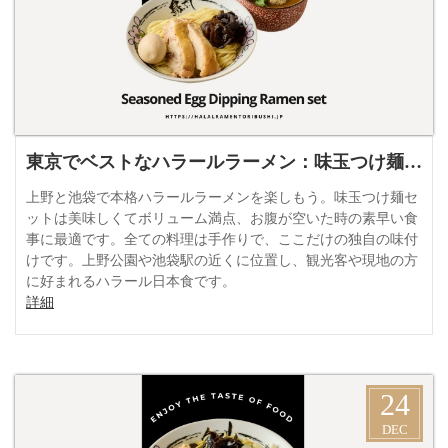
東京でベストなハラールラーメン：味玉つけ麺セット
上野と池袋で本格ハラールラーメンを楽しもう。味玉つけ麺セ
ットは美味しくてボリューム満点、お腹が空いた時の素早い食
事に最適です。全ての料理は手作りで、ここだけの独自の味付
けです。上野公園や池袋駅の近くに位置し、観光客や現地の方
に好まれるハラール日本食です。
詳細
24
DEC