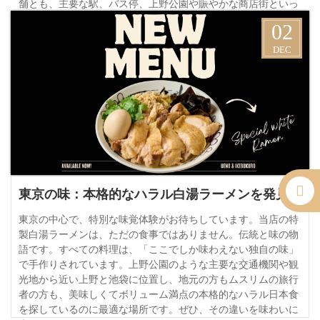
舗とも、主要な駅、バス停、上野公園や賑やかな商店街といっ
た人気の観光地から徒歩圏内という便利な立地にあります。東
02
京でハラルレストランをお探しの地元の方や旅行者の方も、ぜ
ひ私たちの独特な味わいを体験しにいらしてください。心から
DEC
お待ちしております。
詳細
東京の味：本格的なハラル白湯ラーメンを発見
東京の中心で、特別な味覚体験がお待ちしています。当店の特
製白湯ラーメンは、ただの食事ではありません。伝統と味の物
語です。すべての料理は、「ここでしか味わえない独自の味」
で手作りされています。上野公園のような主要な交通機関や観
光地から近い上野と池袋に位置し、地元の方もムスリムの旅行
者の方も、美味しくてボリューム満点の本格的なハラル日本食
を探しているのに最適な場所です。ぜひ、その違いを味わいに