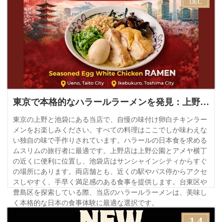
DEC
東京で本格的なハラールラーメンを発見：上野と池袋
東京の上野と池袋にある当店で、自慢の味付け卵白チキンラー
メンをお楽しみください。すべての料理はここでしか味わえな
い独自の味で手作りされています。ハラールの日本食を求める
ムスリムの旅行者に最適です。上野店は上野公園とアメヤ横丁
の近くに便利に位置し、池袋店はサンシャインシティからすぐ
の場所にあります。両店舗とも、近くの駅やバス停からアクセ
スしやすく、手早く満足感のある食事を提供します。台東区や
豊島区を探索している際、当店のハラールラーメンは、美味し
く本格的な日本の食事体験に最適な選択です。
詳細