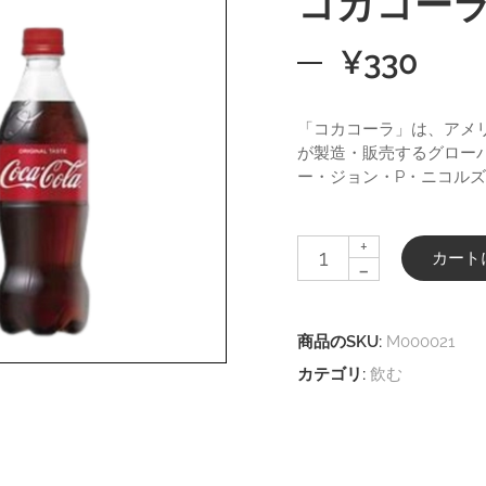
コカコー
¥
330
「コカコーラ」は、アメ
が製造・販売するグローバ
ー・ジョン・P・ニコル
+
カート
-
商品のSKU:
M000021
カテゴリ:
飲む