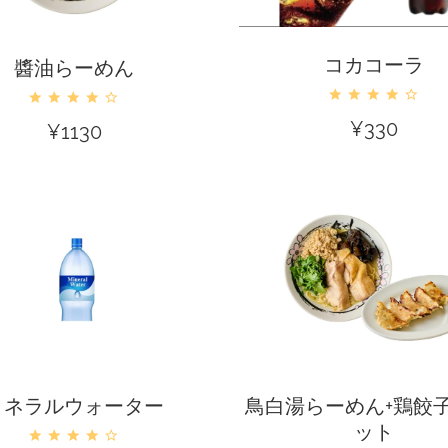
カートに入れる
カートに入れる
コカコーラ
醬油らーめん
¥
330
¥
1130
カートに入れる
カートに入れる
ミネラルウォーター
鳥白湯らーめん+鶏餃子
ット