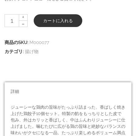
+
カートに入れる
-
商品のSKU:
M000077
カテゴリ:
揚げ物
詳細
ジューシーな鶏肉の旨味がたっぷり詰まった、香ばしく焼き
上げた鶏餃子10個セット。特製の餡をもっちりとした皮で
包み、外はカリッと香ばしく、中はふんわりジューシーに仕
上げました。噛むたびに広がる鶏の旨味と絶妙なバランスの
味わいがクセになる一品。たっぷり楽しめるボリューム満点