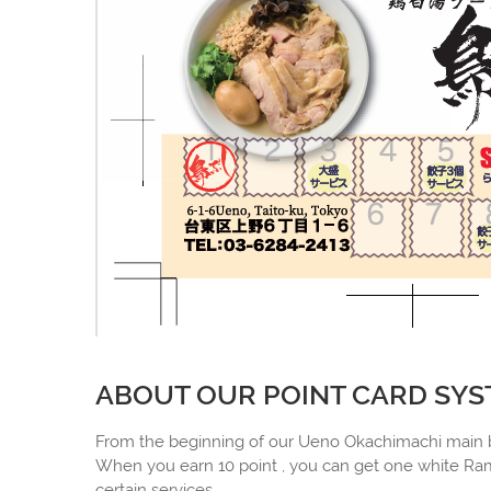
ABOUT OUR POINT CARD SYST
From the beginning of our Ueno Okachimachi main b
When you earn 10 point , you can get one white Rame
certain services .