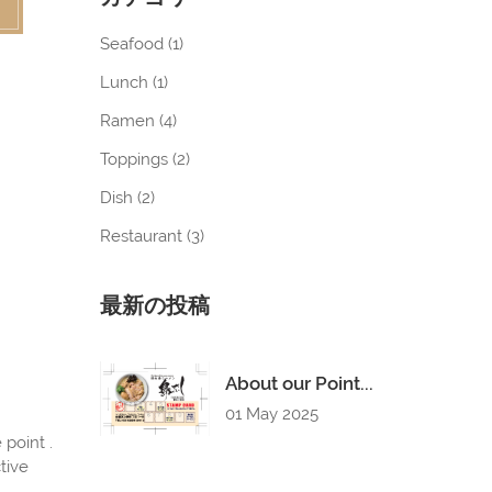
Seafood (
1
)
Lunch (
1
)
Ramen (
4
)
Toppings (
2
)
Dish (
2
)
Restaurant (
3
)
最新の投稿
About our Point...
01 May 2025
point .
tive